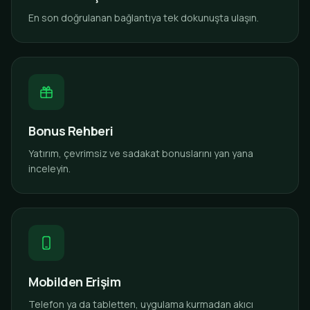
En son doğrulanan bağlantıya tek dokunuşta ulaşın.
Bonus Rehberi
Yatırım, çevrimsiz ve sadakat bonuslarını yan yana
inceleyin.
Mobilden Erişim
Telefon ya da tabletten, uygulama kurmadan akıcı