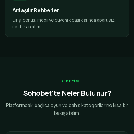
Anlaşılır Rehberler
Giriş, bonus, mobil ve güvenlik başlıklarında abartısız,
net bir anlatım.
DENEYIM
Sohobet'te Neler Bulunur?
Platformdaki başlıca oyun ve bahis kategorilerine kısa bir
bakış atalım.