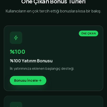
Öne Çıkan Bonus Türleri
Kullanıcıların en çok tercih ettiği bonuslara kısa bir bakış.
ÖNE ÇIKAN
%100
%100 Yatırım Bonusu
İlk yatırımınıza eklenen başlangıç desteği.
Bonusu İncele