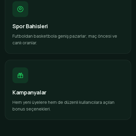
Spor Bahisleri
Futboldan basketbola geniş pazarlar; maç öncesi ve
canlı oranlar.
Kampanyalar
Hem yeni üyelere hem de düzenli kullanıcılara açılan
bonus seçenekleri.