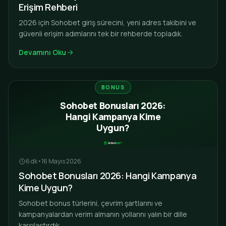
Erişim Rehberi
2026 için Sohobet giriş sürecini, yeni adres takibini ve
güvenli erişim adımlarını tek bir rehberde topladık.
Devamını Oku
BONUS
Sohobet Bonusları 2026:
Hangi Kampanya Kime
Uygun?
6 dk
•
16 Mayıs 2026
Sohobet Bonusları 2026: Hangi Kampanya
Kime Uygun?
Sohobet bonus türlerini, çevrim şartlarını ve
kampanyalardan verim almanın yollarını yalın bir dille
karşılaştırdık.