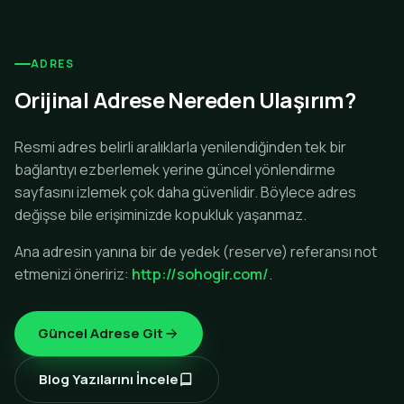
ADRES
Orijinal Adrese Nereden Ulaşırım?
Resmi adres belirli aralıklarla yenilendiğinden tek bir
bağlantıyı ezberlemek yerine güncel yönlendirme
sayfasını izlemek çok daha güvenlidir. Böylece adres
değişse bile erişiminizde kopukluk yaşanmaz.
Ana adresin yanına bir de yedek (reserve) referansı not
etmenizi öneririz:
http://sohogir.com/
.
Güncel Adrese Git
Blog Yazılarını İncele