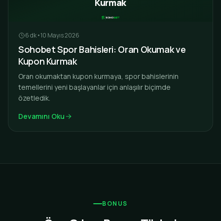
Kurmak
6 dk
•
10 Mayıs 2026
Sohobet Spor Bahisleri: Oran Okumak ve
Kupon Kurmak
Oran okumaktan kupon kurmaya, spor bahislerinin
temellerini yeni başlayanlar için anlaşılır biçimde
özetledik.
Devamını Oku
BONUS