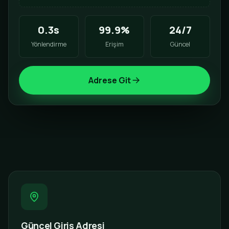
0.3s
99.9%
24/7
Yönlendirme
Erişim
Güncel
Adrese Git
Güncel Giriş Adresi