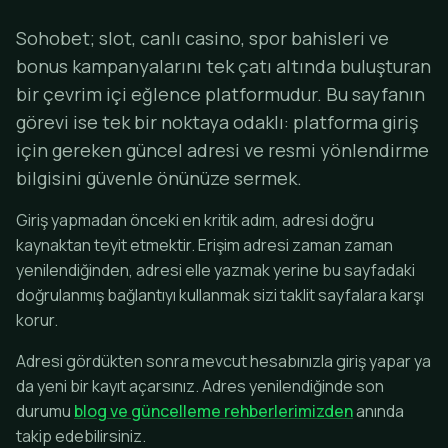
Sohobet; slot, canlı casino, spor bahisleri ve
bonus kampanyalarını tek çatı altında buluşturan
bir çevrim içi eğlence platformudur. Bu sayfanın
görevi ise tek bir noktaya odaklı: platforma giriş
için gereken güncel adresi ve resmi yönlendirme
bilgisini güvenle önünüze sermek.
Giriş yapmadan önceki en kritik adım, adresi doğru
kaynaktan teyit etmektir. Erişim adresi zaman zaman
yenilendiğinden, adresi elle yazmak yerine bu sayfadaki
doğrulanmış bağlantıyı kullanmak sizi taklit sayfalara karşı
korur.
Adresi gördükten sonra mevcut hesabınızla giriş yapar ya
da yeni bir kayıt açarsınız. Adres yenilendiğinde son
durumu
blog ve güncelleme rehberlerimizden
anında
takip edebilirsiniz.