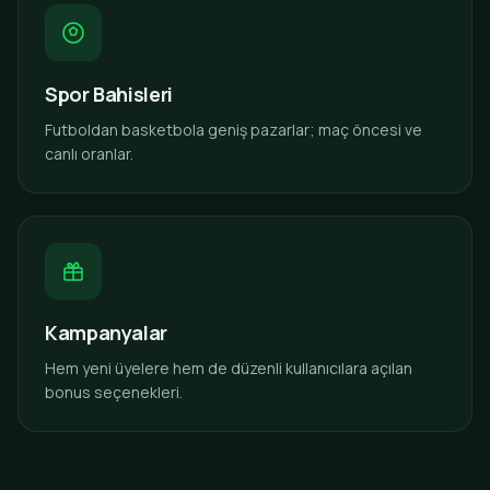
Spor Bahisleri
Futboldan basketbola geniş pazarlar; maç öncesi ve
canlı oranlar.
Kampanyalar
Hem yeni üyelere hem de düzenli kullanıcılara açılan
bonus seçenekleri.