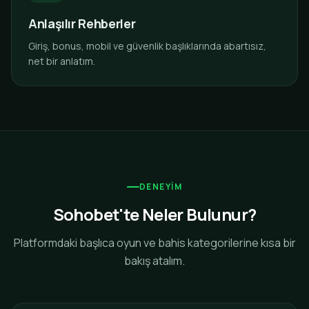
Anlaşılır Rehberler
Giriş, bonus, mobil ve güvenlik başlıklarında abartısız,
net bir anlatım.
DENEYIM
Sohobet'te Neler Bulunur?
Platformdaki başlıca oyun ve bahis kategorilerine kısa bir
bakış atalım.