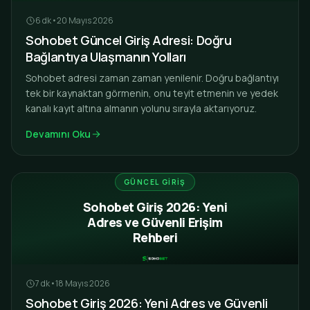
6 dk
•
20 Mayıs 2026
Sohobet Güncel Giriş Adresi: Doğru
Bağlantıya Ulaşmanın Yolları
Sohobet adresi zaman zaman yenilenir. Doğru bağlantıyı
tek bir kaynaktan görmenin, onu teyit etmenin ve yedek
kanalı kayıt altına almanın yolunu sırayla aktarıyoruz.
Devamını Oku
GÜNCEL GIRIŞ
Sohobet Giriş 2026: Yeni
Adres ve Güvenli Erişim
Rehberi
7 dk
•
18 Mayıs 2026
Sohobet Giriş 2026: Yeni Adres ve Güvenli