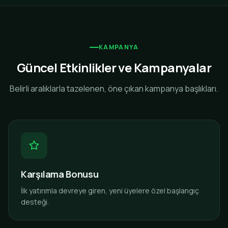
KAMPANYA
Güncel Etkinlikler ve Kampanyalar
Belirli aralıklarla tazelenen, öne çıkan kampanya başlıkları.
Karşılama Bonusu
İlk yatırımla devreye giren, yeni üyelere özel başlangıç
desteği.