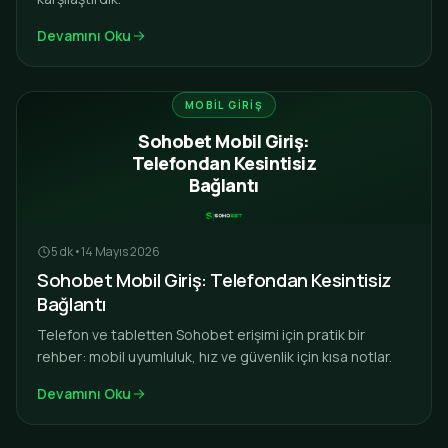
Devamını Oku
MOBIL GIRIŞ
Sohobet Mobil Giriş:
Telefondan Kesintisiz
Bağlantı
5 dk
•
14 Mayıs 2026
Sohobet Mobil Giriş: Telefondan Kesintisiz
Bağlantı
Telefon ve tabletten Sohobet erişimi için pratik bir
rehber: mobil uyumluluk, hız ve güvenlik için kısa notlar.
Devamını Oku