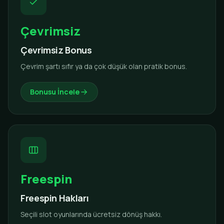
Çevrimsiz
Çevrimsiz Bonus
Çevrim şartı sıfır ya da çok düşük olan pratik bonus.
Bonusu İncele
Freespin
Freespin Hakları
Seçili slot oyunlarında ücretsiz dönüş hakkı.