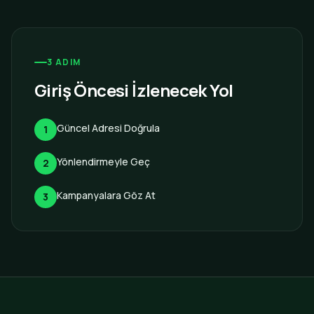
3 ADIM
Giriş Öncesi İzlenecek Yol
Güncel Adresi Doğrula
1
Yönlendirmeyle Geç
2
Kampanyalara Göz At
3