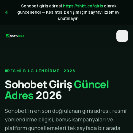
Sohobet giriş adresi
https://shbt.co/giris
olarak
güncellendi — Kesintisiz erişim için sayfayı izlemeyi
unutmayın.
Sohobet Giriş
Güncel Adres
RESMÎ BILGILENDIRME · 2026
Sohobet Giriş
Güncel
Bonuslar
Adres
2026
Blog
SSS
Sohobet'in en son doğrulanan giriş adresi, resmî
İletişim
yönlendirme bilgisi, bonus kampanyaları ve
platform güncellemeleri tek sayfada bir arada.
Kayıt Ol
Giriş Yap