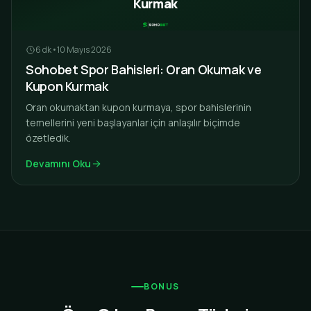
Kurmak
6 dk
•
10 Mayıs 2026
Sohobet Spor Bahisleri: Oran Okumak ve
Kupon Kurmak
Oran okumaktan kupon kurmaya, spor bahislerinin
temellerini yeni başlayanlar için anlaşılır biçimde
özetledik.
Devamını Oku
BONUS