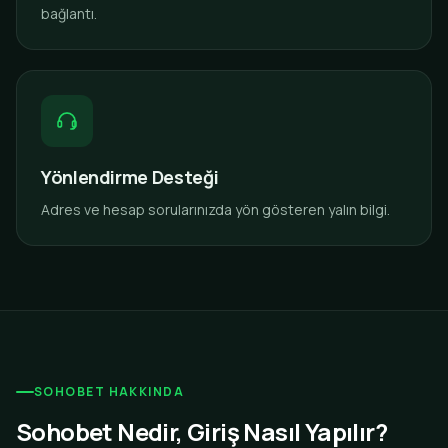
bağlantı.
Yönlendirme Desteği
Adres ve hesap sorularınızda yön gösteren yalın bilgi.
SOHOBET HAKKINDA
Sohobet Nedir, Giriş Nasıl Yapılır?