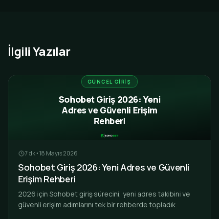
İlgili Yazılar
GÜNCEL GIRIŞ
Sohobet Giriş 2026: Yeni
Adres ve Güvenli Erişim
Rehberi
7 dk
•
18 Mayıs 2026
Sohobet Giriş 2026: Yeni Adres ve Güvenli
Erişim Rehberi
2026 için Sohobet giriş sürecini, yeni adres takibini ve
güvenli erişim adımlarını tek bir rehberde topladık.