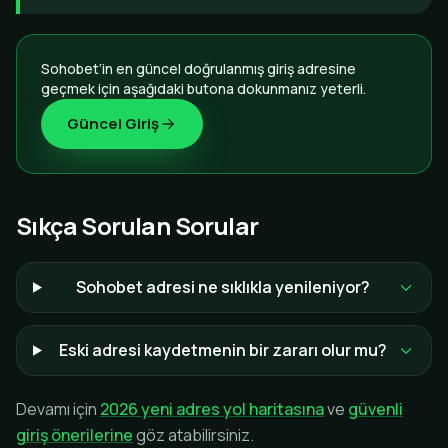
Sohobet’in en güncel doğrulanmış giriş adresine
geçmek için aşağıdaki butona dokunmanız yeterli.
Güncel Giriş
Sıkça Sorulan Sorular
Sohobet adresi ne sıklıkla yenileniyor?
Eski adresi kaydetmenin bir zararı olur mu?
Devamı için
2026 yeni adres yol haritasına
ve
güvenli
giriş önerilerine
göz atabilirsiniz.