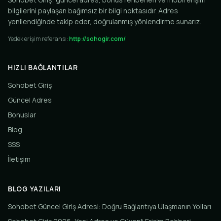
bilgilerini paylaşan bağımsız bir bilgi noktasıdır. Adres
yenilendiğinde takip eder, doğrulanmış yönlendirme sunarız.
Yedek erişim referansı:
http://sohogir.com/
HIZLI BAĞLANTILAR
Sohobet Giriş
Güncel Adres
Bonuslar
Blog
SSS
İletişim
BLOG YAZILARI
Sohobet Güncel Giriş Adresi: Doğru Bağlantıya Ulaşmanın Yolları