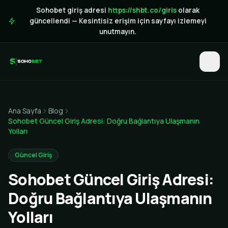
Sohobet giriş adresi
https://shbt.co/giris
olarak
güncellendi — Kesintisiz erişim için sayfayı izlemeyi
unutmayın.
Sohobet Giriş
Ana Sayfa
Blog
Güncel Adres
Sohobet Güncel Giriş Adresi: Doğru Bağlantıya Ulaşmanın
Yolları
Bonuslar
Güncel Giriş
Blog
Sohobet Güncel Giriş Adresi:
SSS
Doğru Bağlantıya Ulaşmanın
İletişim
Yolları
Kayıt Ol
Giriş Yap