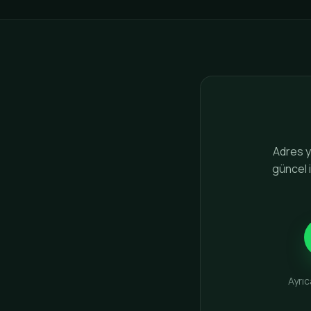
Adres y
güncel i
Ayrıc