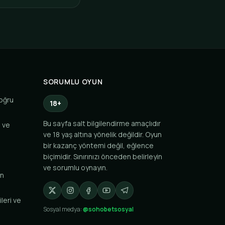
SORUMLU OYUN
oğru
18+
Bu sayfa salt bilgilendirme amaçlıdır
 ve
ve 18 yaş altına yönelik değildir. Oyun
bir kazanç yöntemi değil, eğlence
i
biçimidir. Sınırınızı önceden belirleyin
ve sorumlu oynayın.
an
leri ve
Sosyal medya:
@sohobetsosyal