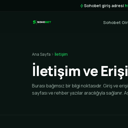
Sohobet giriş adresi
h
Sohobet Gir
Ana Sayfa
İletişim
İletişim ve Eriş
Burası bağımsız bir bilgi noktasıdır. Giriş ve er
sayfası ve rehber yazılar aracılığıyla sağlanır. Aş