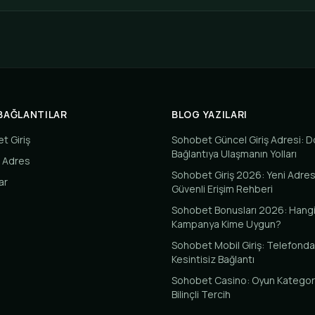
 BAĞLANTILAR
BLOG YAZILARI
t Giriş
Sohobet Güncel Giriş Adresi: D
Bağlantıya Ulaşmanın Yolları
 Adres
Sohobet Giriş 2026: Yeni Adres
ar
Güvenli Erişim Rehberi
Sohobet Bonusları 2026: Hang
Kampanya Kime Uygun?
Sohobet Mobil Giriş: Telefond
Kesintisiz Bağlantı
Sohobet Casino: Oyun Kategori
Bilinçli Tercih